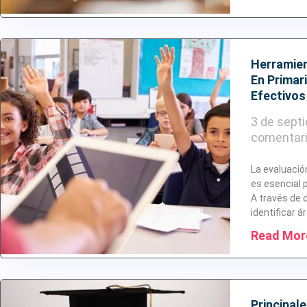
Herramien
En Primar
Efectivos
3 de sept
comentar
La evaluació
es esencial 
A través de 
identificar á
Read Mor
Principal