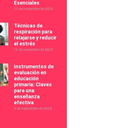
Esenciales
11 de noviembre de 2024
Técnicas de
respiración para
relajarse y reducir
el estrés
10 de noviembre de 2024
Instrumentos de
evaluación en
educación
primaria: Claves
para una
enseñanza
efectiva
3 de septiembre de 2024