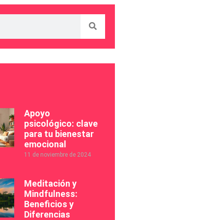
s
Apoyo
psicológico: clave
para tu bienestar
emocional
11 de noviembre de 2024
Meditación y
Mindfulness:
Beneficios y
Diferencias