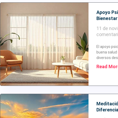
Apoyo Psi
Bienestar
11 de nov
comentar
El apoyo psi
buena salud 
diversos des
Read Mor
Meditació
Diferenci