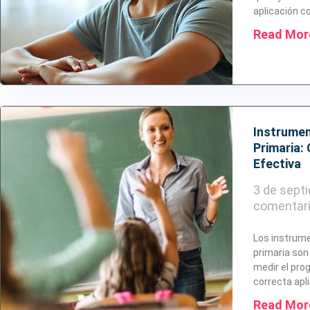
aplicación c
Read Mor
Instrumen
Primaria:
Efectiva
3 de sept
comentar
Los instrum
primaria son
medir el pro
correcta apl
Read Mor