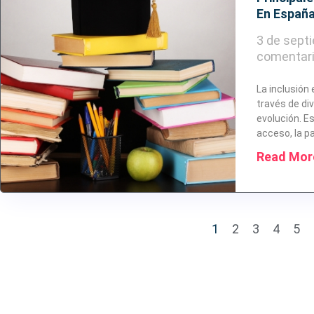
En España
3 de sept
comentar
La inclusión
través de di
evolución. E
acceso, la p
Read Mor
1
2
3
4
5