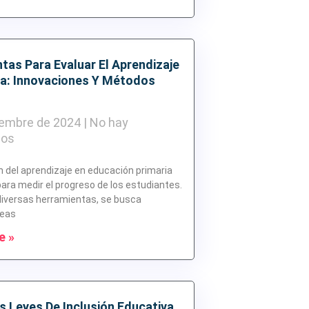
tas Para Evaluar El Aprendizaje
ia: Innovaciones Y Métodos
iembre de 2024
No hay
ios
n del aprendizaje en educación primaria
para medir el progreso de los estudiantes.
diversas herramientas, se busca
reas
e »
es Leyes De Inclusión Educativa