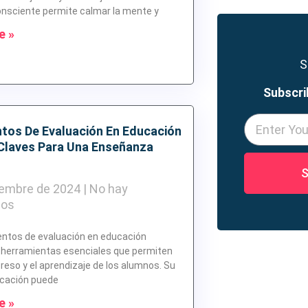
onsciente permite calmar la mente y
e »
S
Subscri
tos De Evaluación En Educación
 Claves Para Una Enseñanza
S
iembre de 2024
No hay
ios
entos de evaluación en educación
 herramientas esenciales que permiten
greso y el aprendizaje de los alumnos. Su
icación puede
e »