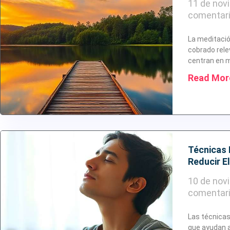
11 de nov
comentar
La meditació
cobrado rele
centran en m
Read Mor
Técnicas 
Reducir E
10 de nov
comentar
Las técnicas
que ayudan a 